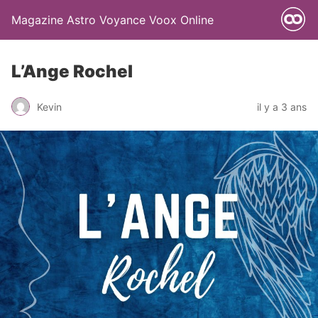
Magazine Astro Voyance Voox Online
L’Ange Rochel
Kevin
il y a 3 ans