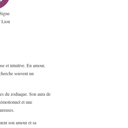
Signe
 Lion
e et intuitive. En amour,
e cherche souvent un
gnes du zodiaque. Son aura de
 émotionnel et une
oureuses.
ement son amour et sa