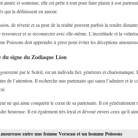
nt aimée et soutenue, elle est prête à tout pour faire plaisir à son parten
tés qui la définissent en amour.
on, de rêverie et sa peur de la réalité peuvent parfois la rendre distante 
ressourcer et se reconnecter avec elle-même. L’incertitude et la vulnéra
emme Poissons doit apprendre à gérer pour éviter les déceptions amoureus
 du signe du Zodiaque Lion
ouverné par le Soleil, est un individu fier, généreux et charismatique. 
tre de l’attention. Il recherche une partenaire qui saura l’admirer et le c
cié.
r né qui aime conquérir le cœur de sa partenaire. Il est généralement t
endre heureuse. Il est également très loyal et dévoué envers ceux qu’il aim
Amoureuse entre une femme Verseau et un homme Poissons