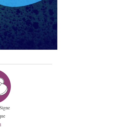
Signe
que
u