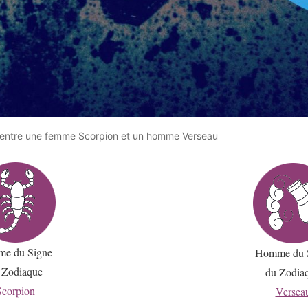
 entre une femme Scorpion et un homme Verseau
e du Signe
Homme du 
 Zodiaque
du Zodia
Scorpion
Versea