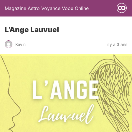
Magazine Astro Voyance Voox Online
L’Ange Lauvuel
Kevin
il y a 3 ans