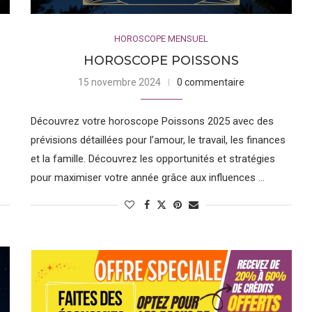
sens du devoir et leur pragmatisme.
HOROSCOPE MENSUEL
HOROSCOPE POISSONS
u pour son esprit inventif, son indépendance et son humanisme.
istes, originaux et aimant la liberté.
15 novembre 2024
0 commentaire
Découvrez votre horoscope Poissons 2025 avec des
gne d’eau gouverné par Neptune. Les Poissons sont souvent
prévisions détaillées pour l’amour, le travail, les finances
ls sont connus pour leur nature artistique, leur empathie et leur
et la famille. Découvrez les opportunités et stratégies
pour maximiser votre année grâce aux influences …
unique sur notre personnalité et nous aide à mieux comprendre
yez un Bélier audacieux, un Lion charismatique ou un Poissons
tre voyage de découverte de soi.
qu’une partie de votre thème astrologique. Votre ascendant, la
vent aussi grandement influencer votre personnalité et votre vie.