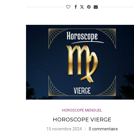
Gémeaux (21 mai – 20 juin)
Les Gémeaux, signe d’air gouverné par Mercure, sont conn
éloquence. Curieux et sociables, ils aiment apprendre 
Cancer (21 juin – 22 juillet)
Le Cancer, signe d’eau, est gouverné par la Lune. Les 
sensibilité. Ils ont un fort attachement à la maison et à
intuitive.
Lion (23 juillet – 22 août)
Le Lion, signe de feu régi par le Soleil, est connu pour
Lions sont souvent décrits comme étant audacieux, créa
HOROSCOPE MENSUEL
Vierge (23 août – 22 septembre)
HOROSCOPE VIERGE
La Vierge, gouvernée par Mercure, est connue pour sa 
15 novembre 2024
0 commentaire