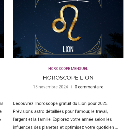
é
aits de personnalité spécifiques, modelés par les astres, les
emble les douze signes du zodiaque pour comprendre ce qu’ils
HOROSCOPE MENSUEL
 le dieu de la guerre. Les personnes nées sous ce signe sont
HOROSCOPE LION
ie débordante et leur caractère de leader. Elles aiment relever
15 novembre 2024
0 commentaire
ns
Découvrez l’horoscope gratuit du Lion pour 2025.
la stabilité et la persévérance. Les Taureaux sont réputés pour
Ce
Prévisions astro détaillées pour l’amour, le travail,
u confort et du luxe. Ils sont aussi connus pour leur fiabilité et
e
l’argent et la famille. Explorez votre année selon les
influences des planètes et optimisez votre quotidien …