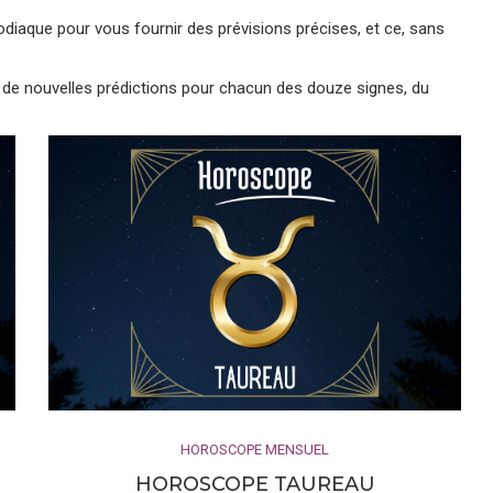
iaque pour vous fournir des prévisions précises, et ce, sans
 de nouvelles prédictions pour chacun des douze signes, du
ions, ou transits, ont des impacts spécifiques sur nos vies et
 ou Capricorne ambitieux, nos prévisions astrologiques
si sur votre ascendant, un élément clé en astrologie. En
 déterminons les forces cosmiques qui influencent vos
 Verseau innovant, nos prophéties astrales basées sur votre
ieuses pour naviguer le mois à venir. Ainsi, notre horoscope
 profiter au maximum de ce que l’univers a à offrir.
atale, votre horoscope et les merveilleux mystères de
HOROSCOPE MENSUEL
tidien
HOROSCOPE TAUREAU