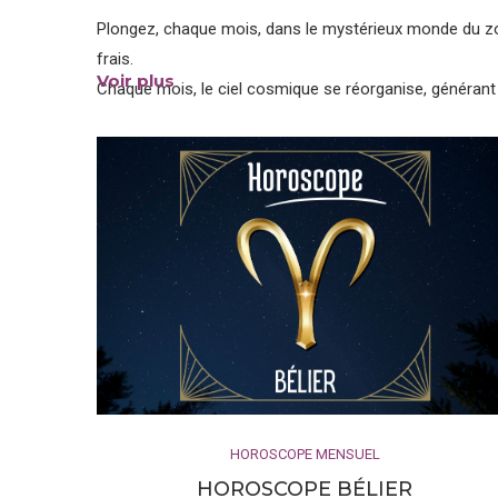
Plongez, chaque mois, dans le mystérieux monde du zod
frais.
Voir plus
Chaque mois, le ciel cosmique se réorganise, générant
courageux Bélier à l’intuitif Poissons. Ces transformat
c’est là que notre expertise intervient.
Que vous soyez Lion passionné, Gémeaux communicatif
gratuites se penchent sur votre signe solaire, mais aus
explorant les différentes maisons astrologiques, nous
décisions, vos relations et votre bien-être.
Peu importe si vous êtes une Vierge méticuleuse ou un
signe du zodiaque vous fourniront des indications préc
gratuit chaque mois vous aide à planifier, à prévoir et à
Préparez-vous à découvrir les secrets de votre carte n
l’astrologie.
HOROSCOPE MENSUEL
Horoscope et Astrologie au quo
HOROSCOPE BÉLIER