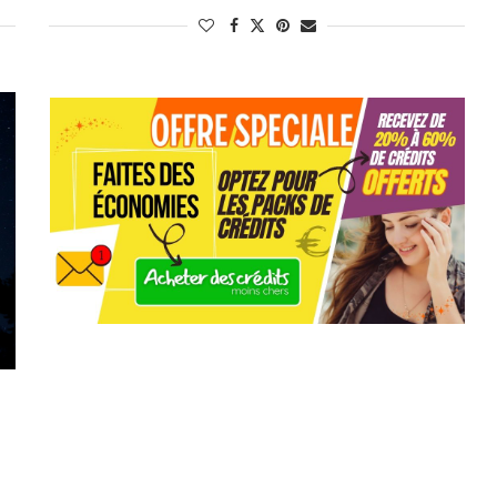
us pour leur vivacité d’esprit, leur adaptabilité et leur
et partager leurs connaissances.
Cancers sont souvent associés à l’empathie, à l’émotion et à la
 la famille et sont connus pour leur nature protectrice et
 son charisme, sa générosité et son esprit de leadership. Les
tifs et aimant être au centre de l’attention.
méticulosité, son sens du détail et son pragmatisme. Les natifs