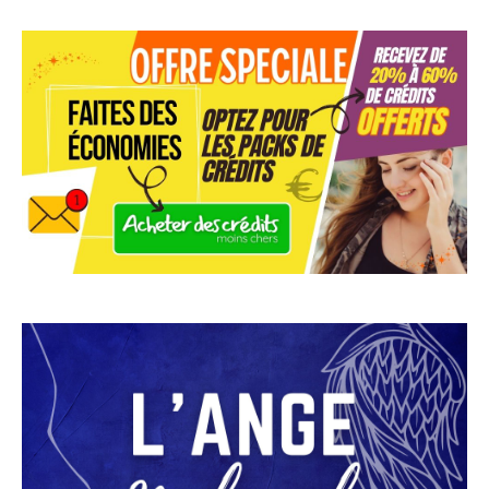
réceptacles d’énergie, peuvent amplifier notre intention et
nous aider à nous aligner sur la fréquence vibratoire des
anges. Il existe différents cristaux associés à la
communication avec les anges, tels que la célestite, l’angelite,
ou le quartz rose. Pour optimiser leur efficacité, il est
recommandé de les purifier, de les charger, puis de les tenir
ou de les disposer autour de soi pendant la méditation ou la
prière.
Enfin, il est important de cultiver la foi et la confiance en notre
capacité à établir un dialogue avec les anges gardiens. Ces
êtres bienveillants sont là pour nous soutenir et nous guider,
et leur présence est une source d’amour inconditionnel et de
réconfort. En nous ouvrant à leur énergie et en nous montrant
réceptifs à leurs messages, nous enrichissons notre
expérience spirituelle et nous élargissons notre
compréhension de l’ésotérisme et de la voyance.