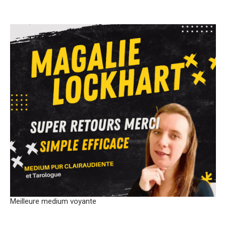
bien-être spirituel et émotionnel.
Les anges gardiens jouent également un rôle essentiel dans
notre développement personnel et spirituel. En étant à
l’écoute de leurs conseils et de leur sagesse, on peut
approfondir notre compréhension de nous-mêmes et des
autres, et ainsi progresser sur notre chemin de vie. Les anges
gardiens sont là pour nous rappeler l’importance de l’amour,
de la compassion et de la gratitude, valeurs fondamentales
de la spiritualité.
De nombreuses personnes se tournent vers l’angéologie et
les pratiques ésotériques pour trouver des réponses à leurs
questions existentielles et mieux comprendre leur place dans
l’univers. Les anges gardiens, avec leur présence bienveillante
et leur lumière divine, sont là pour nous guider dans cette
Meilleure medium voyante
démarche, nous aidant à dévoiler notre véritable nature et à
réaliser notre potentiel.