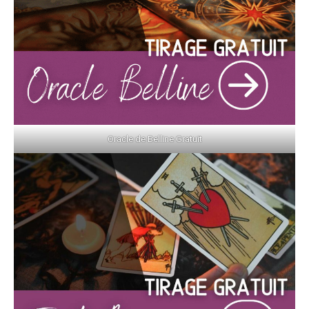
an Angel », qui met en scène des anges gardiens venant en
aide à des personnes en difficulté et leur rappelant
l’importance de l’amour et de la foi.
Les anges gardiens ont également trouvé leur place dans les
jeux vidéo, où ils sont souvent représentés comme des alliés
puissants et bienveillants, offrant protection et soutien aux
personnages principaux. Des jeux comme « Bayonetta » et
Oracle de Belline Gratuit
« Diablo » mettent en scène des archanges et des anges
gardiens, qui luttent contre les forces du mal et aident les
joueurs à progresser dans leur quête.
L’art et la littérature ont également été marqués par la
présence des anges gardiens, qui sont souvent représentés
avec des ailes, une auréole et une lumière divine. Les peintres
de la Renaissance, comme Raphaël et Fra Angelico, ont créé
de magnifiques œuvres mettant en scène des anges gardiens