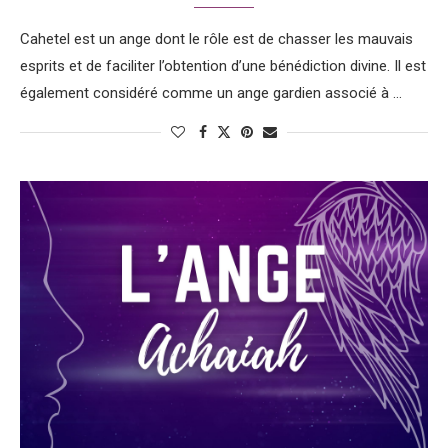
Enfin, les anges déchus sont des anges qui, au cours de
l’histoire, se sont rebellés contre Dieu et ont été bannis du
Cahetel est un ange dont le rôle est de chasser les mauvais
royaume céleste. Bien qu’ils soient souvent associés à des
esprits et de faciliter l’obtention d’une bénédiction divine. Il est
énergies négatives et à des forces destructrices, il est
également considéré comme un ange gardien associé à …
important de se rappeler que l’angéologie cherche à
comprendre l’ensemble du spectre angélique, y compris ces
anges déchus. Leur étude permet d’explorer les aspects plus
sombres de l’existence et d’en tirer des leçons pour mieux
comprendre la nature humaine et la dualité entre le bien et le
mal.
En somme, l’angéologie et la voyance nous offrent un aperçu
fascinant des différents types d’anges et de leur influence sur
la vie des hommes. Qu’il s’agisse d’anges gardiens,
d’archanges, de séraphins ou d’anges déchus, chacun de ces
êtres angéliques a un rôle à jouer dans nos vies.
Comment contacter les anges