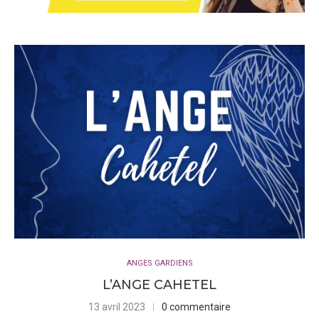
anges gardiens dans leur travail auprès des hommes. Leur
puissance et leur sagesse sont des atouts précieux pour
ceux qui cherchent à approfondir leur foi et à trouver des
réponses à leurs questions existentielles. La prière et
l’invocation des archanges peuvent également apporter une
aide précieuse dans les domaines de l’amour, du travail et de
la protection contre les forces négatives.
Les séraphins, souvent décrits comme les anges les plus
proches de Dieu, sont les êtres de lumière les plus élevés
dans la hiérarchie céleste. Ils symbolisent la pureté, la foi et
l’amour divin, et leur présence est un gage de réconfort et de
sérénité pour ceux qui les invoquent. Les séraphins jouent un
rôle essentiel dans l’angéologie, en ce sens qu’ils inspirent les
ANGES GARDIENS
hommes à se rapprocher de la source divine et à cultiver un
L’ANGE CAHETEL
amour inconditionnel pour eux-mêmes et pour les autres.
13 avril 2023
0 commentaire