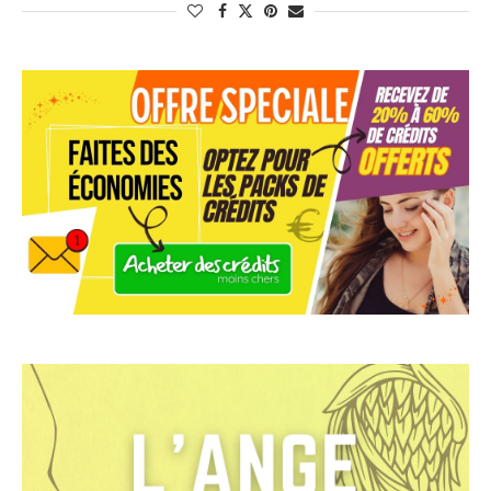
L’angéologie est une discipline qui nous permet de mieux
comprendre et d’apprécier les anges gardiens, leur rôle et leur
impact sur notre vie. Cette connaissance ésotérique, alliée à
la voyance, nous offre un regard unique sur notre existence
et les forces invisibles qui nous entourent. Par le biais de la
prière et de la méditation, il nous est possible d’établir un lien
profond avec nos anges gardiens, et ainsi de bénéficier de
leur amour, de leur sagesse et de leur protection. La quête de
cette relation angélique constitue un chemin spirituel riche et
épanouissant, qui peut apporter un éclairage nouveau à notre
vie et à notre rapport avec les autres.
L’histoire de l’angéologie
L’histoire de l’angéologie remonte à la nuit des temps,
traversant les âges et les cultures pour offrir aux hommes
une compréhension toujours plus profonde des anges