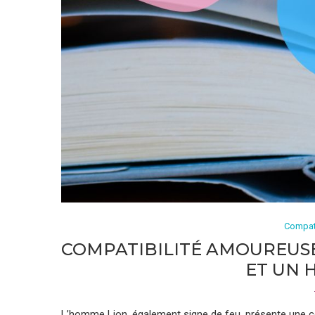
Compat
COMPATIBILITÉ AMOUREUSE
ET UN 
L’homme Lion, également signe de feu, présente une co