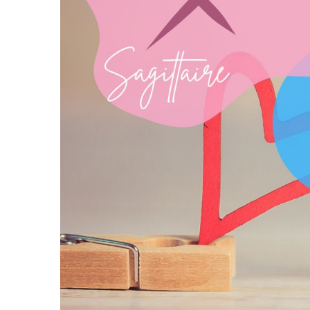
En amour, le Sagittaire est un signe très passionné et
de vivre une romance passionnée. Ils sont également t
propres intérêts. Cependant, ils ont également besoin de
soutient dans leurs aventures.
Les Sagittaires peuvent parfois avoir du mal à s’engager
de changement constant. Cependant, s’ils trouvent le bo
Sagittaires ont également besoin d’un partenaire qui es
dans leurs aventures.
Ascendant Sagittaire
L’ascendant Sagittaire est une position très intéressa
façon dont les autres vous voient, et si vous avez l’a
quelqu’un de très énergique et optimiste. Vous pouvez
nouvelles choses et à relever de nouveaux défis.
Les personnes ayant l’ascendant Sagittaire sont égale
communication, ce qui peut être perçu comme rafraîchi
Cependant, l’ascendant Sagittaire peut également vous 