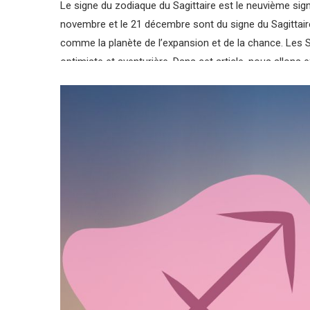
Le signe du zodiaque du Sagittaire est le neuvième sig
novembre et le 21 décembre sont du signe du Sagittaire.
comme la planète de l’expansion et de la chance. Les S
optimiste et aventurière. Dans cet article, nous allons e
amoureuse et ses compatibilités, ainsi que son ascend
Caractère et personnalité du Sagittaire
Le Sagittaire est un signe de feu, ce qui signifie que 
sont très passionnées. Les Sagittaires sont des aventu
horizons et à découvrir de nouvelles cultures. Ils ont 
étudier de nouveaux sujets et apprendre de nouvelles 
directs, et n’ont pas peur de dire ce qu’ils pensent. Il
Les Sagittaires sont également très optimistes, ce qui l
difficiles. Ils ont un grand sens de l’humour et aiment r
parfois les conduire à prendre des risques imprudents, 
mal à se concentrer sur une seule chose pendant une l
stimulation constante.
Amour et relations du Sagittaire