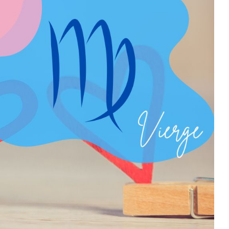
 aventureux. Les Sagittaires aiment l’idée de tomber amoureux et
rès indépendants et ont besoin d’espace pour poursuivre leurs
 se sentir aimés et appréciés, et d’avoir un partenaire qui les
 dans une relation à long terme, car ils ont besoin de liberté et
n partenaire, ils peuvent être très fidèles et engagés. Les
t aussi passionné et aventureux qu’eux, et qui peut les suivre
nte pour avoir dans votre horoscope. L’ascendant représente la
scendant Sagittaire, les autres peuvent vous voir comme
 être perçu comme quelqu’un qui est toujours prêt à essayer de
ment souvent très honnêtes et directs dans leur
ssant et franc.
rendre impatient et impulsif, ce qui peut causer des problèmes