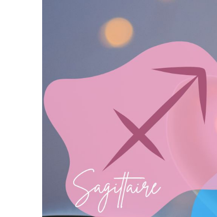
certains signes du zodiaque, mais peuvent avoir des diff
chiffres chance qui peuvent les aider à réussir dans le
comprendre un ami ou un partenaire du signe du Sagit
leur personnalité et leurs besoins.