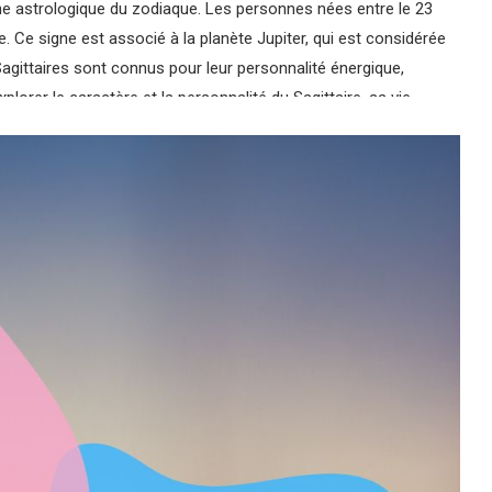
ne astrologique du zodiaque. Les personnes nées entre le 23
 Ce signe est associé à la planète Jupiter, qui est considérée
agittaires sont connus pour leur personnalité énergique,
xplorer le caractère et la personnalité du Sagittaire, sa vie
ant et ses chiffres chance.
les personnes nées sous ce signe ont une forte personnalité et
riers dans l’âme, toujours prêts à explorer de nouveaux
soif de connaissances et sont souvent très instruits, aimant
compétences. Les Sagittaires sont également très francs et
s peuvent être très honnêtes et parfois un peu trop brusques.
eur permet de voir le meilleur dans les situations les plus
ire et faire rire les autres. Cependant, leur optimisme peut
car ils pensent que tout ira bien. Ils peuvent également avoir du
ongue période, car ils ont besoin de changement et de