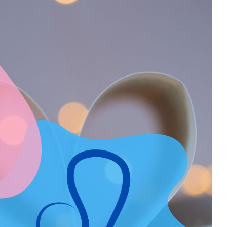
icultés avec d’autres. Enfin, les Sagittaires ont certains
ur vie. Si vous êtes un Sagittaire ou si vous cherchez à mieux
taire, ces informations peuvent vous aider à mieux comprendre