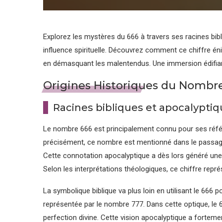
Explorez les mystères du 666 à travers ses racines bib
influence spirituelle. Découvrez comment ce chiffre énig
en démasquant les malentendus. Une immersion édifiant
Origines Historiques du Nombr
Racines bibliques et apocalypti
Le nombre 666 est principalement connu pour ses référe
précisément, ce nombre est mentionné dans le passage 1
Cette connotation apocalyptique a dès lors généré une f
Selon les interprétations théologiques, ce chiffre représe
La symbolique biblique va plus loin en utilisant le 666 p
représentée par le nombre 777. Dans cette optique, le 
perfection divine. Cette vision apocalyptique a forteme