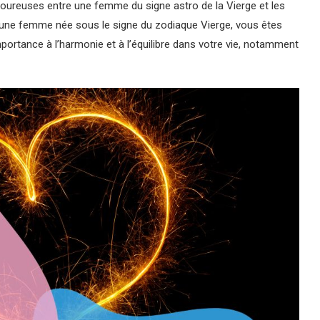
oureuses entre une femme du signe astro de la Vierge et les
une femme née sous le signe du zodiaque Vierge, vous êtes
rtance à l’harmonie et à l’équilibre dans votre vie, notamment
mme Vierge, ainsi que les traits de personnalité des différents
e analyse approfondie des compatibilités amoureuses possibles.
is de chaque combinaison, afin de vous aider à mieux
des décisions éclairées.
que ou que vous souhaitiez simplement en savoir plus sur les
érons que cette page vous sera utile et informative. Alors,
ités entre une femme Vierge et les hommes de tous les signes