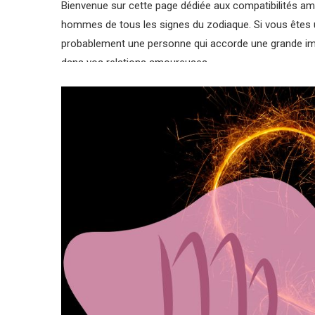
Bienvenue sur cette page dédiée aux compatibilités am
hommes de tous les signes du zodiaque. Si vous êtes 
probablement une personne qui accorde une grande impo
dans vos relations amoureuses.
Vous explorerez en détail les caractéristiques de la fe
signes du zodiaque masculins, afin de vous fournir un
Nous aborderons également les points forts et les déf
comprendre les dynamiques relationnelles et à prendre 
Que vous soyez à la recherche d’un partenaire romanti
compatibilités amoureuses selon l’astrologie, nous esp
commençons dès maintenant à explorer les compatibil
astrologiques !